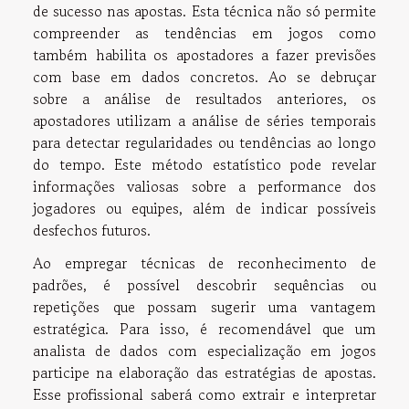
de sucesso nas apostas. Esta técnica não só permite
compreender as tendências em jogos como
também habilita os apostadores a fazer previsões
com base em dados concretos. Ao se debruçar
sobre a análise de resultados anteriores, os
apostadores utilizam a análise de séries temporais
para detectar regularidades ou tendências ao longo
do tempo. Este método estatístico pode revelar
informações valiosas sobre a performance dos
jogadores ou equipes, além de indicar possíveis
desfechos futuros.
Ao empregar técnicas de reconhecimento de
padrões, é possível descobrir sequências ou
repetições que possam sugerir uma vantagem
estratégica. Para isso, é recomendável que um
analista de dados com especialização em jogos
participe na elaboração das estratégias de apostas.
Esse profissional saberá como extrair e interpretar