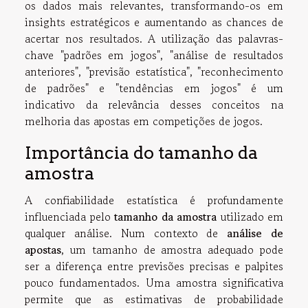
os dados mais relevantes, transformando-os em
insights estratégicos e aumentando as chances de
acertar nos resultados. A utilização das palavras-
chave "padrões em jogos", "análise de resultados
anteriores", "previsão estatística", "reconhecimento
de padrões" e "tendências em jogos" é um
indicativo da relevância desses conceitos na
melhoria das apostas em competições de jogos.
Importância do tamanho da
amostra
A confiabilidade estatística é profundamente
influenciada pelo
tamanho da amostra
utilizado em
qualquer análise. Num contexto de
análise de
apostas
, um tamanho de amostra adequado pode
ser a diferença entre previsões precisas e palpites
pouco fundamentados. Uma amostra significativa
permite que as estimativas de probabilidade