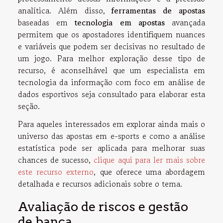
analítica. Além disso,
ferramentas de apostas
baseadas em
tecnologia em apostas
avançada
permitem que os apostadores identifiquem nuances
e variáveis que podem ser decisivas no resultado de
um jogo. Para melhor exploração desse tipo de
recurso, é aconselhável que um especialista em
tecnologia da informação com foco em análise de
dados esportivos seja consultado para elaborar esta
seção.
Para aqueles interessados em explorar ainda mais o
universo das apostas em e-sports e como a análise
estatística pode ser aplicada para melhorar suas
chances de sucesso,
clique aqui para ler mais sobre
este recurso externo
, que oferece uma abordagem
detalhada e recursos adicionais sobre o tema.
Avaliação de riscos e gestão
de banca