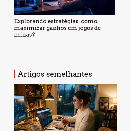
Explorando estratégias: como
maximizar ganhos em jogos de
minas?
Artigos semelhantes