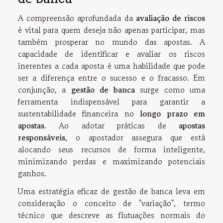
A compreensão aprofundada da
avaliação de riscos
é vital para quem deseja não apenas participar, mas
também prosperar no mundo das apostas. A
capacidade de identificar e avaliar os riscos
inerentes a cada aposta é uma habilidade que pode
ser a diferença entre o sucesso e o fracasso. Em
conjunção, a
gestão de banca
surge como uma
ferramenta indispensável para garantir a
sustentabilidade financeira no
longo prazo em
apostas
. Ao adotar práticas de
apostas
responsáveis
, o apostador assegura que está
alocando seus recursos de forma inteligente,
minimizando perdas e maximizando potenciais
ganhos.
Uma estratégia eficaz de gestão de banca leva em
consideração o conceito de "variação", termo
técnico que descreve as flutuações normais do