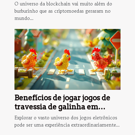
inovadores que estão
O universo da blockchain vai muito além do
moldando o futuro
burburinho que as criptomoedas geraram no
mundo...
Benefícios de jogar jogos de
travessia de galinha em
ambiente confiável
Explorar o vasto universo dos jogos eletrônicos
pode ser uma experiência extraordinariamente...