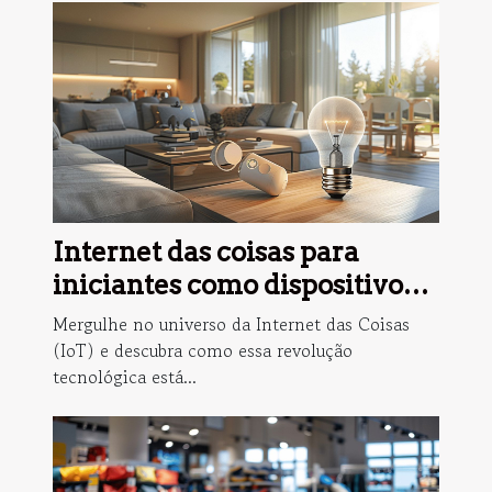
Internet das coisas para
iniciantes como dispositivos
conectados podem melhorar
Mergulhe no universo da Internet das Coisas
seu estilo de vida
(IoT) e descubra como essa revolução
tecnológica está...