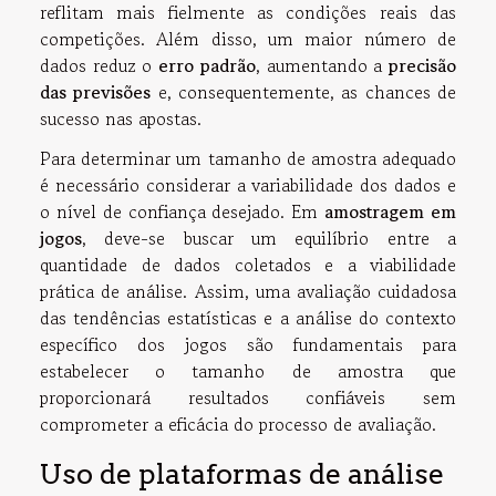
reflitam mais fielmente as condições reais das
competições. Além disso, um maior número de
dados reduz o
erro padrão
, aumentando a
precisão
das previsões
e, consequentemente, as chances de
sucesso nas apostas.
Para determinar um tamanho de amostra adequado
é necessário considerar a variabilidade dos dados e
o nível de confiança desejado. Em
amostragem em
jogos
, deve-se buscar um equilíbrio entre a
quantidade de dados coletados e a viabilidade
prática de análise. Assim, uma avaliação cuidadosa
das tendências estatísticas e a análise do contexto
específico dos jogos são fundamentais para
estabelecer o tamanho de amostra que
proporcionará resultados confiáveis sem
comprometer a eficácia do processo de avaliação.
Uso de plataformas de análise