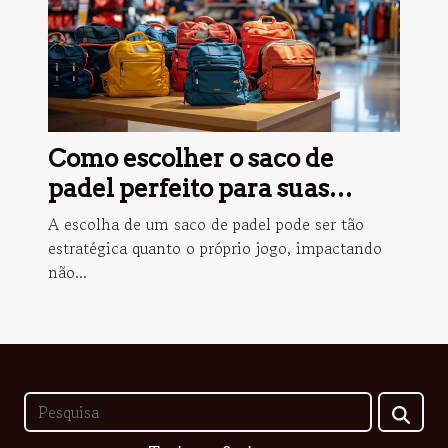
Como escolher o saco de
padel perfeito para suas
necessidades
A escolha de um saco de padel pode ser tão
estratégica quanto o próprio jogo, impactando
não...